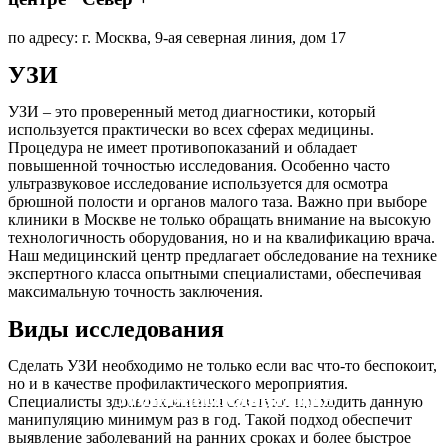
по адресу: г. Москва, 9-ая северная линия, дом 17
УЗИ
УЗИ – это проверенный метод диагностики, который
используется практически во всех сферах медицины.
Процедура не имеет противопоказаний и обладает
повышенной точностью исследования. Особенно часто
ультразвуковое исследование используется для осмотра
брюшной полости и органов малого таза. Важно при выборе
клиники в Москве не только обращать внимание на высокую
технологичность оборудования, но и на квалификацию врача.
Наш медицинский центр предлагает обследование на технике
экспертного класса опытными специалистами, обеспечивая
максимальную точность заключения.
Виды исследования
Сделать УЗИ необходимо не только если вас что-то беспокоит,
но и в качестве профилактического мероприятия.
Зубная имплантация
Зубная имплантация
УЗИ-исследования
УЗИ-исследования
Специалисты здравоохранения советуют проходить данную
манипуляцию минимум раз в год. Такой подход обеспечит
выявление заболеваний на ранних сроках и более быстрое