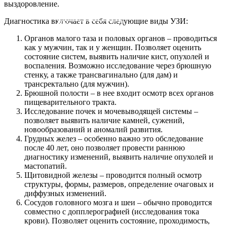
с гарантией качества!
с гарантией качества!
на современном оборудовании!
на современном оборудовании!
выздоровление.
Диагностика включает в себя следующие виды УЗИ:
Оставить заявку
Оставить заявку
Оставить заявку
Оставить заявку
Органов малого таза и половых органов – проводиться
как у мужчин, так и у женщин. Позволяет оценить
состояние систем, выявить наличие кист, опухолей и
воспаления. Возможно исследование через брюшную
стенку, а также трансвагинально (для дам) и
трансректально (для мужчин).
Брюшной полости – в нее входит осмотр всех органов
пищеварительного тракта.
Исследование почек и мочевыводящей системы –
позволяет выявить наличие камней, сужений,
новообразований и аномалий развития.
Грудных желез – особенно важно это обследование
после 40 лет, оно позволяет провести раннюю
диагностику изменений, выявить наличие опухолей и
мастопатий.
Щитовидной железы – проводится полный осмотр
структуры, формы, размеров, определение очаговых и
диффузных изменений.
Сосудов головного мозга и шеи – обычно проводится
совместно с допплерографией (исследования тока
крови). Позволяет оценить состояние, проходимость,