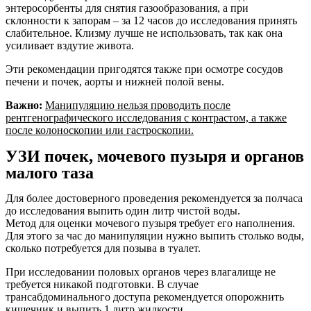
энтеросорбенты для снятия газообразования, а при
склонности к запорам – за 12 часов до исследования принять
слабительное. Клизму лучше не использовать, так как она
усиливает вздутие живота.
Эти рекомендации пригодятся также при осмотре сосудов
печени и почек, аорты и нижней полой вены.
Важно:
Манипуляцию нельзя проводить после
рентгенографического исследования с контрастом, а также
после колоноскопии или гастроскопии.
УЗИ почек, мочевого пузыря и органов
малого таза
Для более достоверного проведения рекомендуется за полчаса
до исследования выпить один литр чистой воды.
Метод для оценки мочевого пузыря требует его наполнения.
Для этого за час до манипуляции нужно выпить столько воды,
сколько потребуется для позыва в туалет.
При исследовании половых органов через влагалище не
требуется никакой подготовки. В случае
трансабдоминального доступа рекомендуется опорожнить
кишечник и выпить 1 литр жидкости.